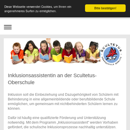
Diese Webseite verwendet Cookies, um Ihnen ein
Bitte bestätigen!
angenehmeres Surfen zu ermöglichen.
Inklusionsassistentin an der Scultetus-
Oberschule
Inklusion soll die Einbeziehung und Dazugehörigkeit von Schülern mit
Behinderung in eine allgemeinbildende oder berufsbildende Schule
ermöglichen, um gemeinsam mit nichtbehinderten Schülern lernen zu
können.
Dafür ist häufig eine qualifizierte Förderung und Unterstützung
notwendig. Mit dem Programm „Inklusionsassistent“ werden Vorhaben
gefördert, die schulische Inklusionsprozesse nachhaltig unterstützen.