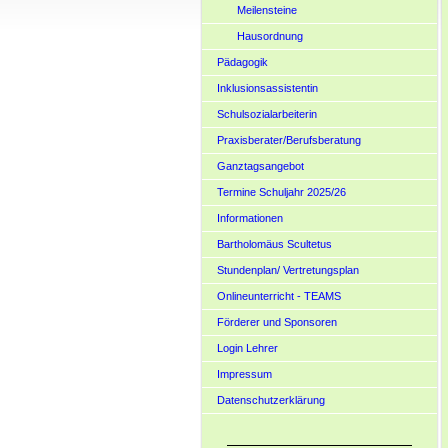
Meilensteine
Hausordnung
Pädagogik
Inklusionsassistentin
Schulsozialarbeiterin
Praxisberater/Berufsberatung
Ganztagsangebot
Termine Schuljahr 2025/26
Informationen
Bartholomäus Scultetus
Stundenplan/ Vertretungsplan
Onlineunterricht - TEAMS
Förderer und Sponsoren
Login Lehrer
Impressum
Datenschutzerklärung